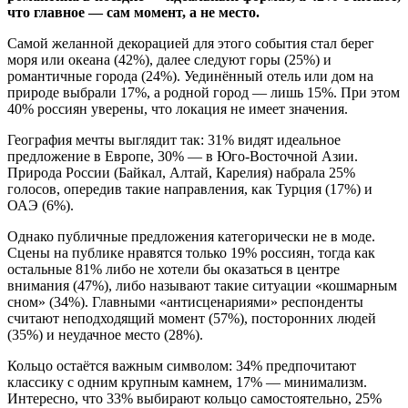
что главное — сам момент, а не место.
Самой желанной декорацией для этого события стал берег
моря или океана (42%), далее следуют горы (25%) и
романтичные города (24%). Уединённый отель или дом на
природе выбрали 17%, а родной город — лишь 15%. При этом
40% россиян уверены, что локация не имеет значения.
География мечты выглядит так: 31% видят идеальное
предложение в Европе, 30% — в Юго-Восточной Азии.
Природа России (Байкал, Алтай, Карелия) набрала 25%
голосов, опередив такие направления, как Турция (17%) и
ОАЭ (6%).
Однако публичные предложения категорически не в моде.
Сцены на публике нравятся только 19% россиян, тогда как
остальные 81% либо не хотели бы оказаться в центре
внимания (47%), либо называют такие ситуации «кошмарным
сном» (34%). Главными «антисценариями» респонденты
считают неподходящий момент (57%), посторонних людей
(35%) и неудачное место (28%).
Кольцо остаётся важным символом: 34% предпочитают
классику с одним крупным камнем, 17% — минимализм.
Интересно, что 33% выбирают кольцо самостоятельно, 25%