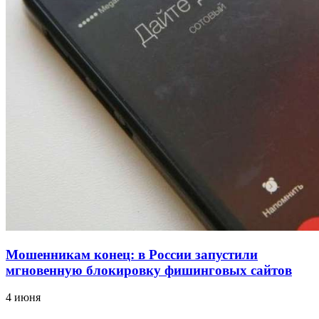
18:39
В Красноармейском районе Волгограда стартует
конкурс на ремонт моста через Волго‑Донской
судоходный канал
12:28
Фестиваль #ТриЧетыре в Волгограде пройдёт
11–13 сентября в рамках Года единства народов
России
Все новости
Мошенникам конец: в России запустили
мгновенную блокировку фишинговых сайтов
4 июня