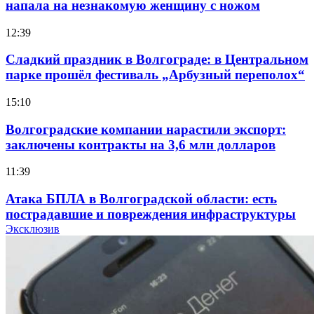
напала на незнакомую женщину с ножом
12:39
Сладкий праздник в Волгограде: в Центральном
парке прошёл фестиваль „Арбузный переполох“
15:10
Волгоградские компании нарастили экспорт:
заключены контракты на 3,6 млн долларов
11:39
Атака БПЛА в Волгоградской области: есть
пострадавшие и повреждения инфраструктуры
Эксклюзив
12:01
Волгоградские вузы в топе зарплатного
рейтинга: ВолгГТУ и ВолгГМУ вошли в топ‑15
для химической отрасли и фармацевтики