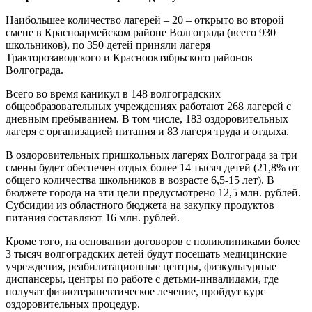
Наибольшее количество лагерей – 20 – открыто во второй
смене в Красноармейском районе Волгограда (всего 930
школьников), по 350 детей приняли лагеря
Тракторозаводского и Краснооктябрьского районов
Волгограда.
Всего во время каникул в 148 волгоградских
общеобразовательных учреждениях работают 268 лагерей с
дневным пребыванием. В том числе, 183 оздоровительных
лагеря с организацией питания и 83 лагеря труда и отдыха.
В оздоровительных пришкольных лагерях Волгограда за три
смены будет обеспечен отдых более 14 тысяч детей (21,8% от
общего количества школьников в возрасте 6,5-15 лет). В
бюджете города на эти цели предусмотрено 12,5 млн. рублей.
Субсидии из областного бюджета на закупку продуктов
питания составляют 16 млн. рублей.
Кроме того, на основании договоров с поликлиниками более
3 тысяч волгоградских детей будут посещать медицинские
учреждения, реабилитационные центры, физкультурные
диспансеры, центры по работе с детьми-инвалидами, где
получат физиотерапевтическое лечение, пройдут курс
оздоровительных процедур.