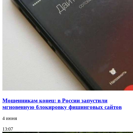
Сладкий праздник в Волгограде: в Центральном
парке прошёл фестиваль „Арбузный переполох“
15:10
Волгоградские компании нарастили экспорт:
заключены контракты на 3,6 млн долларов
Все новости
Мошенникам конец: в России запустили
мгновенную блокировку фишинговых сайтов
4 июня
13:07