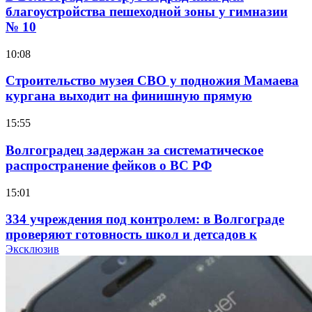
благоустройства пешеходной зоны у гимназии
№ 10
10:08
Строительство музея СВО у подножия Мамаева
кургана выходит на финишную прямую
15:55
Волгоградец задержан за систематическое
распространение фейков о ВС РФ
15:01
334 учреждения под контролем: в Волгограде
проверяют готовность школ и детсадов к
учебному году
Эксклюзив
13:47
Покушение на убийство в Волгограде: девушка