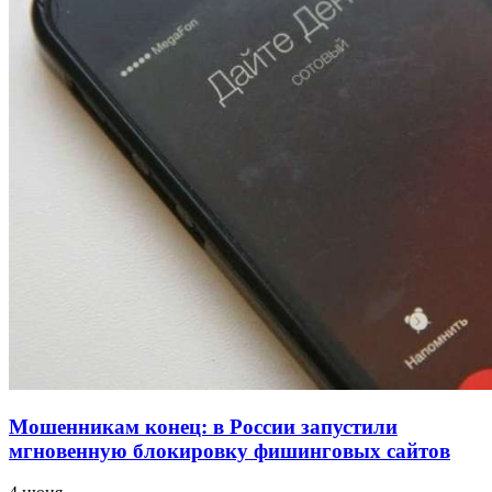
напала на незнакомую женщину с ножом
12:39
Сладкий праздник в Волгограде: в Центральном
парке прошёл фестиваль „Арбузный переполох“
15:10
Волгоградские компании нарастили экспорт:
заключены контракты на 3,6 млн долларов
Все новости
Мошенникам конец: в России запустили
мгновенную блокировку фишинговых сайтов