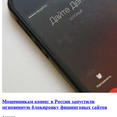
напала на незнакомую женщину с ножом
12:39
Сладкий праздник в Волгограде: в Центральном
парке прошёл фестиваль „Арбузный переполох“
15:10
Волгоградские компании нарастили экспорт:
заключены контракты на 3,6 млн долларов
Все новости
Мошенникам конец: в России запустили
мгновенную блокировку фишинговых сайтов