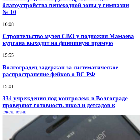
благоустройства пешеходной зоны у гимназии
№ 10
10:08
Строительство музея СВО у подножия Мамаева
кургана выходит на финишную прямую
15:55
Волгоградец задержан за систематическое
распространение фейков о ВС РФ
15:01
334 учреждения под контролем: в Волгограде
проверяют готовность школ и детсадов к
учебному году
Эксклюзив
13:47
Покушение на убийство в Волгограде: девушка