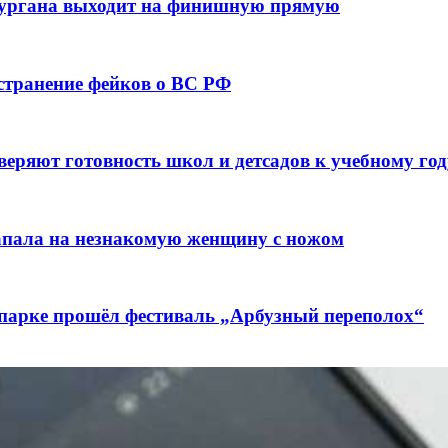
кургана выходит на финишную прямую
остранение фейков о ВС РФ
веряют готовность школ и детсадов к учебному год
напала на незнакомую женщину с ножом
 парке прошёл фестиваль „Арбузный переполох“
лючены контракты на 3,6 млн долларов