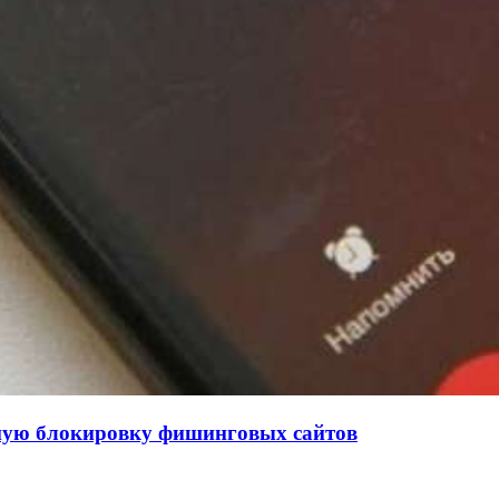
нную блокировку фишинговых сайтов