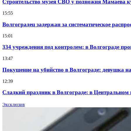
Строительство музея СВО у подножия Мамаева 
15:55
Волгоградец задержан за систематическое распр
15:01
334 учреждения под контролем: в Волгограде про
13:47
Покушение на убийство в Волгограде: девушка 
12:39
Сладкий праздник в Волгограде: в Центральном
15:10
Эксклюзив
Волгоградские компании нарастили экспорт: зак
Все новости