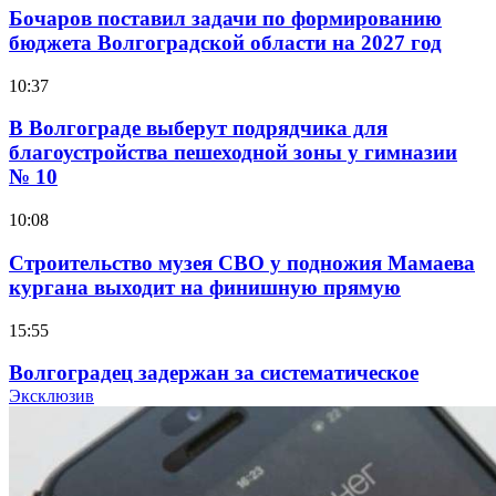
Бочаров поставил задачи по формированию
бюджета Волгоградской области на 2027 год
10:37
В Волгограде выберут подрядчика для
благоустройства пешеходной зоны у гимназии
№ 10
10:08
Строительство музея СВО у подножия Мамаева
кургана выходит на финишную прямую
15:55
Волгоградец задержан за систематическое
распространение фейков о ВС РФ
Эксклюзив
15:01
334 учреждения под контролем: в Волгограде