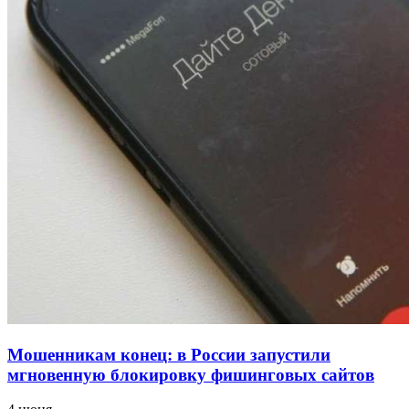
проверяют готовность школ и детсадов к
учебному году
13:47
Покушение на убийство в Волгограде: девушка
напала на незнакомую женщину с ножом
12:39
Сладкий праздник в Волгограде: в Центральном
парке прошёл фестиваль „Арбузный переполох“
Все новости
Мошенникам конец: в России запустили
мгновенную блокировку фишинговых сайтов