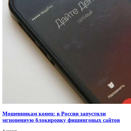
напала на незнакомую женщину с ножом
12:39
Сладкий праздник в Волгограде: в Центральном
парке прошёл фестиваль „Арбузный переполох“
15:10
Волгоградские компании нарастили экспорт:
заключены контракты на 3,6 млн долларов
Все новости
Мошенникам конец: в России запустили
мгновенную блокировку фишинговых сайтов