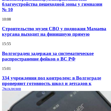
благоустройства пешеходной зоны у гимназии
№ 10
10:08
Строительство музея СВО у подножия Мамаева
кургана выходит на финишную прямую
15:55
Волгоградец задержан за систематическое
распространение фейков о ВС РФ
15:01
334 учреждения под контролем: в Волгограде
проверяют готовность школ и детсадов к
учебному году
Эксклюзив
13:47
Покушение на убийство в Волгограде: девушка