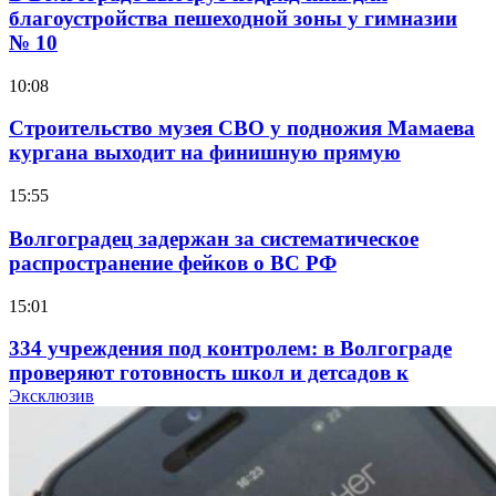
благоустройства пешеходной зоны у гимназии
№ 10
10:08
Строительство музея СВО у подножия Мамаева
кургана выходит на финишную прямую
15:55
Волгоградец задержан за систематическое
распространение фейков о ВС РФ
15:01
334 учреждения под контролем: в Волгограде
проверяют готовность школ и детсадов к
учебному году
Эксклюзив
13:47
Покушение на убийство в Волгограде: девушка