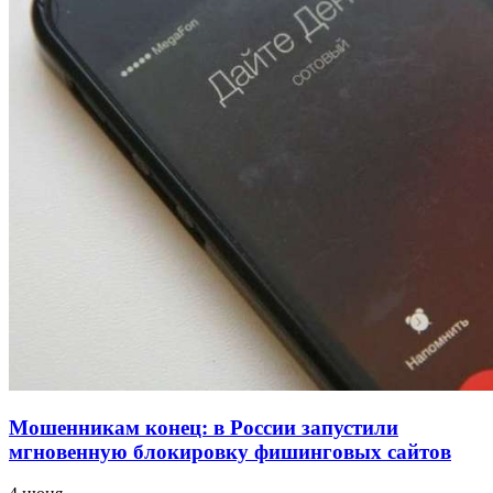
напала на незнакомую женщину с ножом
12:39
Сладкий праздник в Волгограде: в Центральном
парке прошёл фестиваль „Арбузный переполох“
15:10
Волгоградские компании нарастили экспорт:
заключены контракты на 3,6 млн долларов
Все новости
Мошенникам конец: в России запустили
мгновенную блокировку фишинговых сайтов