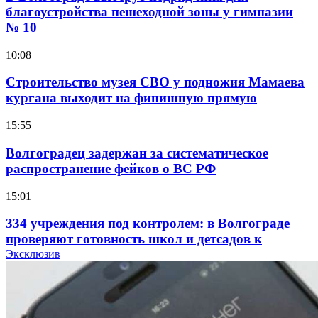
благоустройства пешеходной зоны у гимназии
№ 10
10:08
Строительство музея СВО у подножия Мамаева
кургана выходит на финишную прямую
15:55
Волгоградец задержан за систематическое
распространение фейков о ВС РФ
15:01
334 учреждения под контролем: в Волгограде
проверяют готовность школ и детсадов к
учебному году
Эксклюзив
13:47
Покушение на убийство в Волгограде: девушка