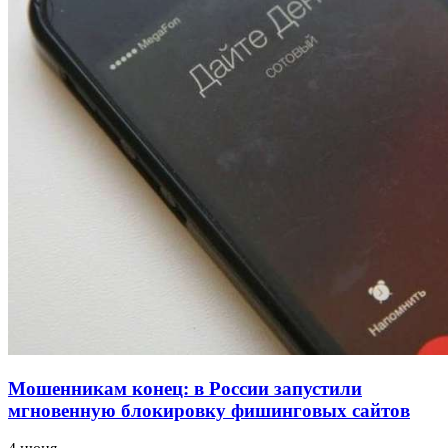
напала на незнакомую женщину с ножом
12:39
Сладкий праздник в Волгограде: в Центральном
парке прошёл фестиваль „Арбузный переполох“
15:10
Волгоградские компании нарастили экспорт:
заключены контракты на 3,6 млн долларов
Все новости
Мошенникам конец: в России запустили
мгновенную блокировку фишинговых сайтов