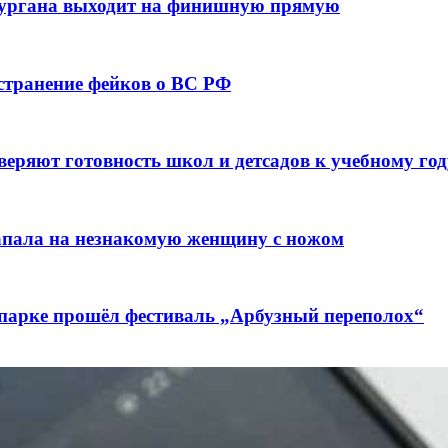
кургана выходит на финишную прямую
остранение фейков о ВС РФ
веряют готовность школ и детсадов к учебному год
напала на незнакомую женщину с ножом
 парке прошёл фестиваль „Арбузный переполох“
лючены контракты на 3,6 млн долларов