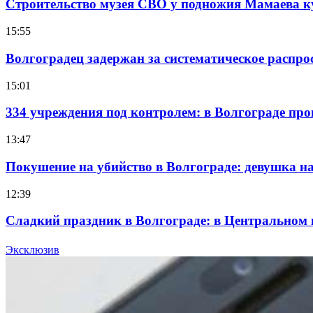
Строительство музея СВО у подножия Мамаева 
15:55
Волгоградец задержан за систематическое распр
15:01
334 учреждения под контролем: в Волгограде про
13:47
Покушение на убийство в Волгограде: девушка 
12:39
Сладкий праздник в Волгограде: в Центральном
15:10
Эксклюзив
Волгоградские компании нарастили экспорт: зак
Все новости