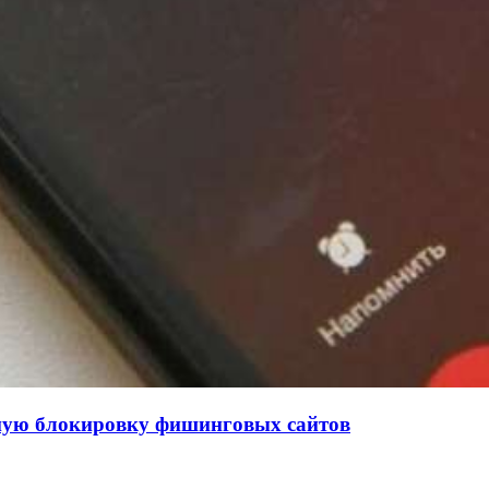
нную блокировку фишинговых сайтов