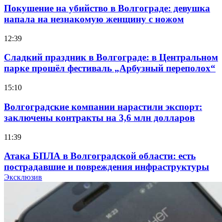
Покушение на убийство в Волгограде: девушка
напала на незнакомую женщину с ножом
12:39
Сладкий праздник в Волгограде: в Центральном
парке прошёл фестиваль „Арбузный переполох“
15:10
Волгоградские компании нарастили экспорт:
заключены контракты на 3,6 млн долларов
11:39
Атака БПЛА в Волгоградской области: есть
пострадавшие и повреждения инфраструктуры
Эксклюзив
12:01
Волгоградские вузы в топе зарплатного
рейтинга: ВолгГТУ и ВолгГМУ вошли в топ‑15