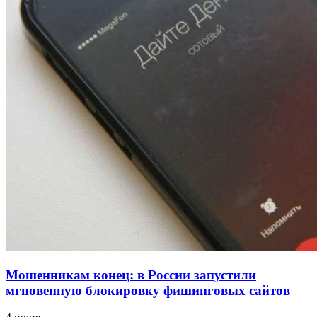
для химической отрасли и фармацевтики
18:39
В Красноармейском районе Волгограда стартует
конкурс на ремонт моста через Волго‑Донской
судоходный канал
12:28
Фестиваль #ТриЧетыре в Волгограде пройдёт
11–13 сентября в рамках Года единства народов
России
Все новости
Мошенникам конец: в России запустили
мгновенную блокировку фишинговых сайтов