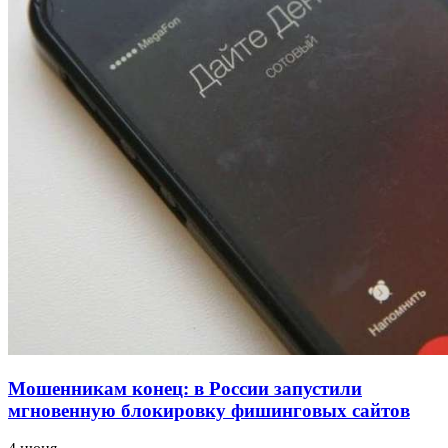
напала на незнакомую женщину с ножом
12:39
Сладкий праздник в Волгограде: в Центральном
парке прошёл фестиваль „Арбузный переполох“
15:10
Волгоградские компании нарастили экспорт:
заключены контракты на 3,6 млн долларов
Все новости
Мошенникам конец: в России запустили
мгновенную блокировку фишинговых сайтов