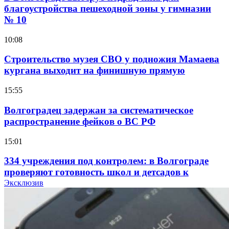
благоустройства пешеходной зоны у гимназии
№ 10
10:08
Строительство музея СВО у подножия Мамаева
кургана выходит на финишную прямую
15:55
Волгоградец задержан за систематическое
распространение фейков о ВС РФ
15:01
334 учреждения под контролем: в Волгограде
проверяют готовность школ и детсадов к
учебному году
Эксклюзив
13:47
Покушение на убийство в Волгограде: девушка