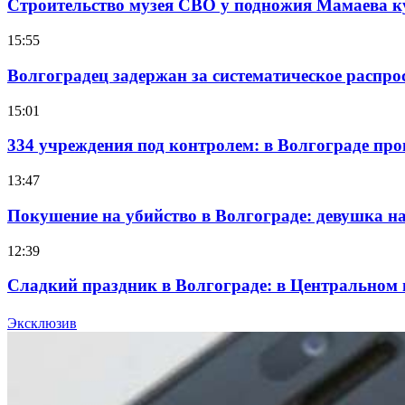
Строительство музея СВО у подножия Мамаева 
15:55
Волгоградец задержан за систематическое распр
15:01
334 учреждения под контролем: в Волгограде про
13:47
Покушение на убийство в Волгограде: девушка 
12:39
Сладкий праздник в Волгограде: в Центральном
15:10
Эксклюзив
Волгоградские компании нарастили экспорт: зак
Все новости