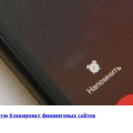
нную блокировку фишинговых сайтов