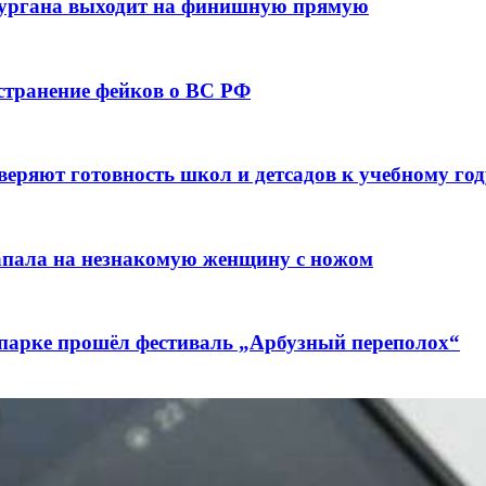
кургана выходит на финишную прямую
остранение фейков о ВС РФ
веряют готовность школ и детсадов к учебному год
напала на незнакомую женщину с ножом
 парке прошёл фестиваль „Арбузный переполох“
лючены контракты на 3,6 млн долларов