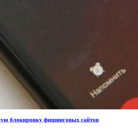
нную блокировку фишинговых сайтов