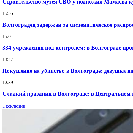
Строительство музея СВО у подножия Мамаева 
15:55
Волгоградец задержан за систематическое распр
15:01
334 учреждения под контролем: в Волгограде про
13:47
Покушение на убийство в Волгограде: девушка 
12:39
Сладкий праздник в Волгограде: в Центральном
15:10
Эксклюзив
Волгоградские компании нарастили экспорт: зак
Все новости