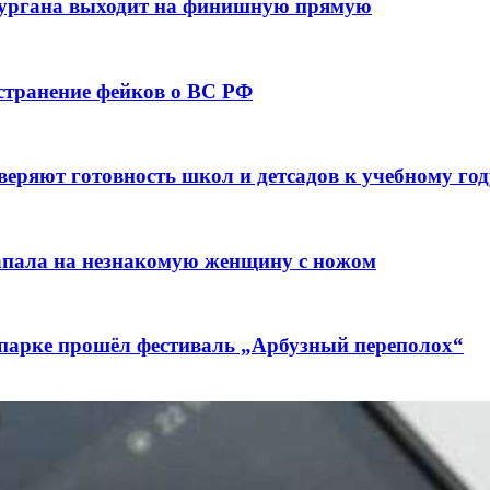
кургана выходит на финишную прямую
остранение фейков о ВС РФ
веряют готовность школ и детсадов к учебному год
напала на незнакомую женщину с ножом
 парке прошёл фестиваль „Арбузный переполох“
лючены контракты на 3,6 млн долларов