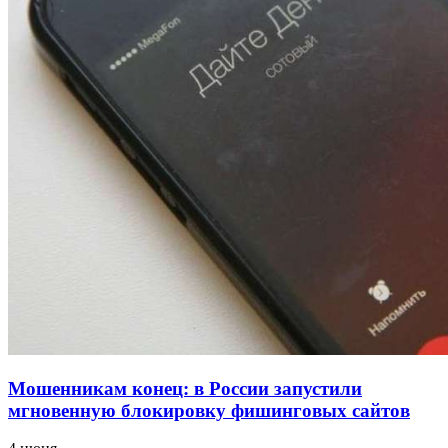
напала на незнакомую женщину с ножом
12:39
Сладкий праздник в Волгограде: в Центральном
парке прошёл фестиваль „Арбузный переполох“
15:10
Волгоградские компании нарастили экспорт:
заключены контракты на 3,6 млн долларов
Все новости
Мошенникам конец: в России запустили
мгновенную блокировку фишинговых сайтов