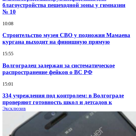
благоустройства пешеходной зоны у гимназии
№ 10
10:08
Строительство музея СВО у подножия Мамаева
кургана выходит на финишную прямую
15:55
Волгоградец задержан за систематическое
распространение фейков о ВС РФ
15:01
334 учреждения под контролем: в Волгограде
проверяют готовность школ и детсадов к
учебному году
Эксклюзив
13:47
Покушение на убийство в Волгограде: девушка