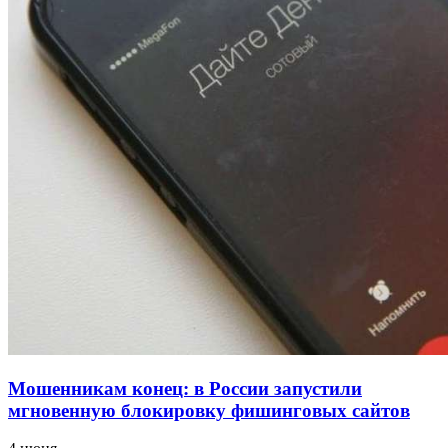
напала на незнакомую женщину с ножом
12:39
Сладкий праздник в Волгограде: в Центральном
парке прошёл фестиваль „Арбузный переполох“
15:10
Волгоградские компании нарастили экспорт:
заключены контракты на 3,6 млн долларов
Все новости
Мошенникам конец: в России запустили
мгновенную блокировку фишинговых сайтов