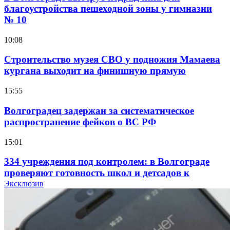
благоустройства пешеходной зоны у гимназии
№ 10
10:08
Строительство музея СВО у подножия Мамаева
кургана выходит на финишную прямую
15:55
Волгоградец задержан за систематическое
распространение фейков о ВС РФ
15:01
334 учреждения под контролем: в Волгограде
проверяют готовность школ и детсадов к
учебному году
Эксклюзив
13:47
Покушение на убийство в Волгограде: девушка