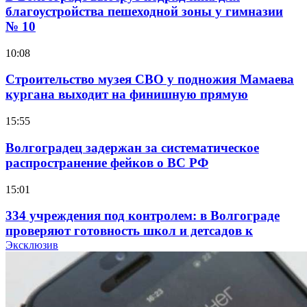
благоустройства пешеходной зоны у гимназии
№ 10
10:08
Строительство музея СВО у подножия Мамаева
кургана выходит на финишную прямую
15:55
Волгоградец задержан за систематическое
распространение фейков о ВС РФ
15:01
334 учреждения под контролем: в Волгограде
проверяют готовность школ и детсадов к
учебному году
Эксклюзив
13:47
Покушение на убийство в Волгограде: девушка