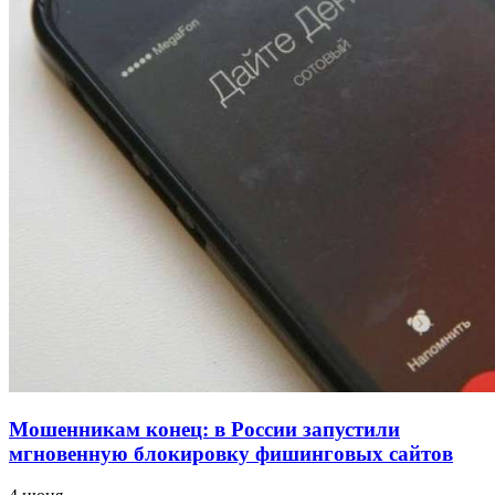
напала на незнакомую женщину с ножом
12:39
Сладкий праздник в Волгограде: в Центральном
парке прошёл фестиваль „Арбузный переполох“
15:10
Волгоградские компании нарастили экспорт:
заключены контракты на 3,6 млн долларов
Все новости
Мошенникам конец: в России запустили
мгновенную блокировку фишинговых сайтов