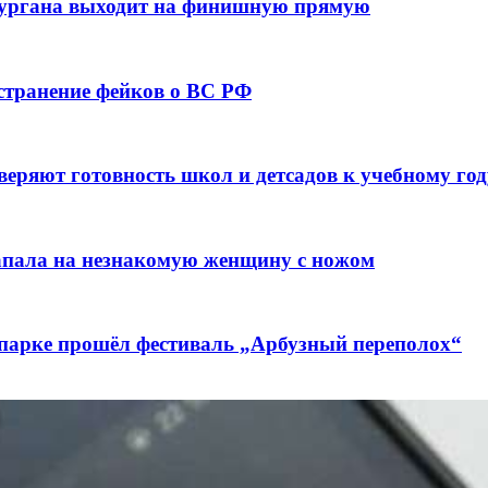
кургана выходит на финишную прямую
остранение фейков о ВС РФ
веряют готовность школ и детсадов к учебному год
напала на незнакомую женщину с ножом
 парке прошёл фестиваль „Арбузный переполох“
лючены контракты на 3,6 млн долларов