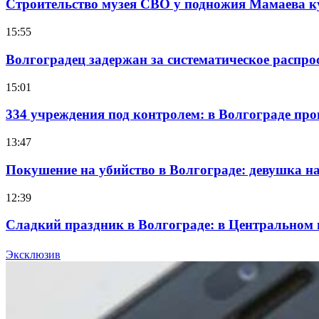
Строительство музея СВО у подножия Мамаева 
15:55
Волгоградец задержан за систематическое распр
15:01
334 учреждения под контролем: в Волгограде про
13:47
Покушение на убийство в Волгограде: девушка 
12:39
Сладкий праздник в Волгограде: в Центральном
15:10
Эксклюзив
Волгоградские компании нарастили экспорт: зак
Все новости