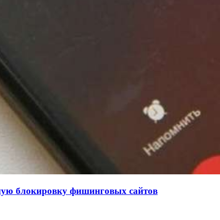
нную блокировку фишинговых сайтов