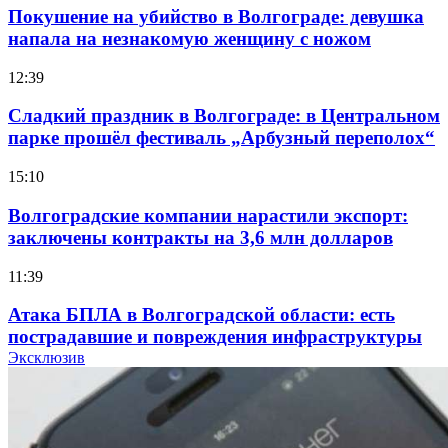
Покушение на убийство в Волгограде: девушка
напала на незнакомую женщину с ножом
12:39
Сладкий праздник в Волгограде: в Центральном
парке прошёл фестиваль „Арбузный переполох“
15:10
Волгоградские компании нарастили экспорт:
заключены контракты на 3,6 млн долларов
11:39
Атака БПЛА в Волгоградской области: есть
пострадавшие и повреждения инфраструктуры
Эксклюзив
12:01
Волгоградские вузы в топе зарплатного
рейтинга: ВолгГТУ и ВолгГМУ вошли в топ‑15