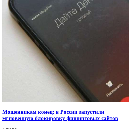
для химической отрасли и фармацевтики
18:39
В Красноармейском районе Волгограда стартует
конкурс на ремонт моста через Волго‑Донской
судоходный канал
12:28
Фестиваль #ТриЧетыре в Волгограде пройдёт
11–13 сентября в рамках Года единства народов
России
Все новости
Мошенникам конец: в России запустили
мгновенную блокировку фишинговых сайтов