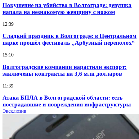
Покушение на убийство в Волгограде: девушка
напала на незнакомую женщину с ножом
12:39
Сладкий праздник в Волгограде: в Центральном
парке прошёл фестиваль „Арбузный переполох“
15:10
Волгоградские компании нарастили экспорт:
заключены контракты на 3,6 млн долларов
11:39
Атака БПЛА в Волгоградской области: есть
пострадавшие и повреждения инфраструктуры
Эксклюзив
12:01
Волгоградские вузы в топе зарплатного
рейтинга: ВолгГТУ и ВолгГМУ вошли в топ‑15