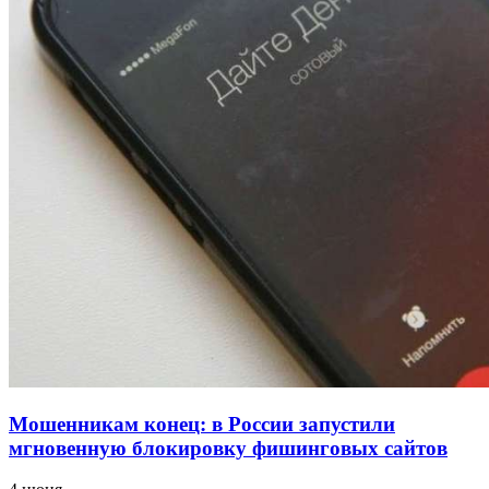
для химической отрасли и фармацевтики
18:39
В Красноармейском районе Волгограда стартует
конкурс на ремонт моста через Волго‑Донской
судоходный канал
12:28
Фестиваль #ТриЧетыре в Волгограде пройдёт
11–13 сентября в рамках Года единства народов
России
Все новости
Мошенникам конец: в России запустили
мгновенную блокировку фишинговых сайтов