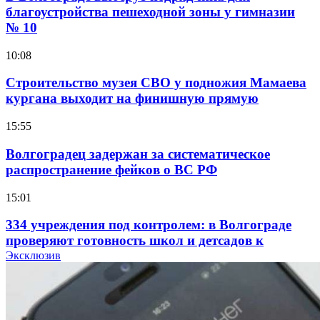
благоустройства пешеходной зоны у гимназии
№ 10
10:08
Строительство музея СВО у подножия Мамаева
кургана выходит на финишную прямую
15:55
Волгоградец задержан за систематическое
распространение фейков о ВС РФ
15:01
334 учреждения под контролем: в Волгограде
проверяют готовность школ и детсадов к
учебному году
Эксклюзив
13:47
Покушение на убийство в Волгограде: девушка