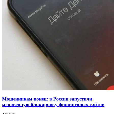
напала на незнакомую женщину с ножом
12:39
Сладкий праздник в Волгограде: в Центральном
парке прошёл фестиваль „Арбузный переполох“
15:10
Волгоградские компании нарастили экспорт:
заключены контракты на 3,6 млн долларов
Все новости
Мошенникам конец: в России запустили
мгновенную блокировку фишинговых сайтов