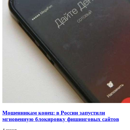
напала на незнакомую женщину с ножом
12:39
Сладкий праздник в Волгограде: в Центральном
парке прошёл фестиваль „Арбузный переполох“
15:10
Волгоградские компании нарастили экспорт:
заключены контракты на 3,6 млн долларов
Все новости
Мошенникам конец: в России запустили
мгновенную блокировку фишинговых сайтов