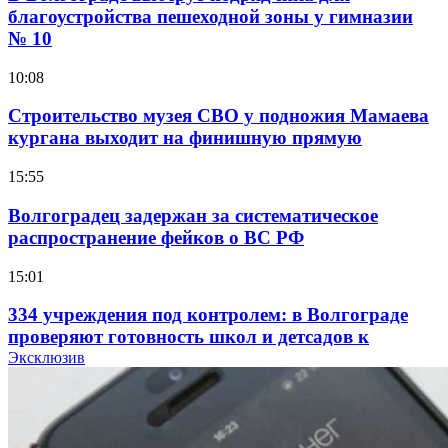
благоустройства пешеходной зоны у гимназии
№ 10
10:08
Строительство музея СВО у подножия Мамаева
кургана выходит на финишную прямую
15:55
Волгоградец задержан за систематическое
распространение фейков о ВС РФ
15:01
334 учреждения под контролем: в Волгограде
проверяют готовность школ и детсадов к
учебному году
Эксклюзив
13:47
Покушение на убийство в Волгограде: девушка