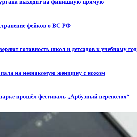
кургана выходит на финишную прямую
остранение фейков о ВС РФ
веряют готовность школ и детсадов к учебному год
напала на незнакомую женщину с ножом
 парке прошёл фестиваль „Арбузный переполох“
лючены контракты на 3,6 млн долларов