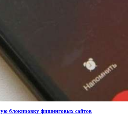
нную блокировку фишинговых сайтов