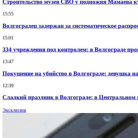
Строительство музея СВО у подножия Мамаева 
15:55
Волгоградец задержан за систематическое распр
15:01
334 учреждения под контролем: в Волгограде про
13:47
Покушение на убийство в Волгограде: девушка 
12:39
Сладкий праздник в Волгограде: в Центральном
15:10
Эксклюзив
Волгоградские компании нарастили экспорт: зак
Все новости