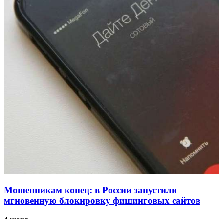
напала на незнакомую женщину с ножом
12:39
Сладкий праздник в Волгограде: в Центральном
парке прошёл фестиваль „Арбузный переполох“
15:10
Волгоградские компании нарастили экспорт:
заключены контракты на 3,6 млн долларов
Все новости
Мошенникам конец: в России запустили
мгновенную блокировку фишинговых сайтов