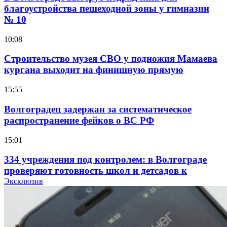
благоустройства пешеходной зоны у гимназии
№ 10
10:08
Строительство музея СВО у подножия Мамаева
кургана выходит на финишную прямую
15:55
Волгоградец задержан за систематическое
распространение фейков о ВС РФ
15:01
334 учреждения под контролем: в Волгограде
проверяют готовность школ и детсадов к
учебному году
Эксклюзив
13:47
Покушение на убийство в Волгограде: девушка