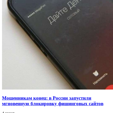
напала на незнакомую женщину с ножом
12:39
Сладкий праздник в Волгограде: в Центральном
парке прошёл фестиваль „Арбузный переполох“
15:10
Волгоградские компании нарастили экспорт:
заключены контракты на 3,6 млн долларов
Все новости
Мошенникам конец: в России запустили
мгновенную блокировку фишинговых сайтов