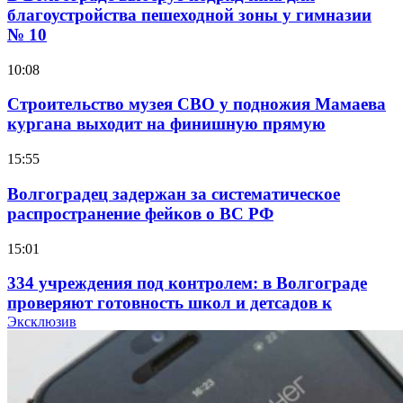
благоустройства пешеходной зоны у гимназии
№ 10
10:08
Строительство музея СВО у подножия Мамаева
кургана выходит на финишную прямую
15:55
Волгоградец задержан за систематическое
распространение фейков о ВС РФ
15:01
334 учреждения под контролем: в Волгограде
проверяют готовность школ и детсадов к
учебному году
Эксклюзив
13:47
Покушение на убийство в Волгограде: девушка