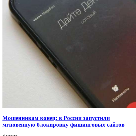
напала на незнакомую женщину с ножом
12:39
Сладкий праздник в Волгограде: в Центральном
парке прошёл фестиваль „Арбузный переполох“
15:10
Волгоградские компании нарастили экспорт:
заключены контракты на 3,6 млн долларов
Все новости
Мошенникам конец: в России запустили
мгновенную блокировку фишинговых сайтов