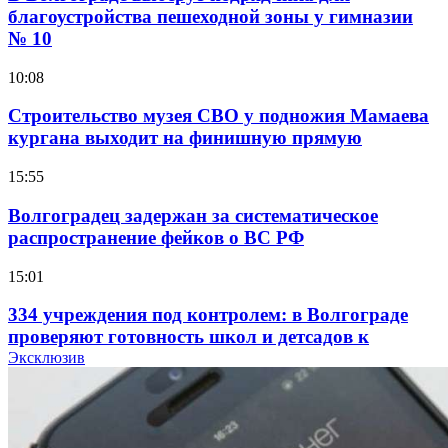
благоустройства пешеходной зоны у гимназии
№ 10
10:08
Строительство музея СВО у подножия Мамаева
кургана выходит на финишную прямую
15:55
Волгоградец задержан за систематическое
распространение фейков о ВС РФ
15:01
334 учреждения под контролем: в Волгограде
проверяют готовность школ и детсадов к
учебному году
Эксклюзив
13:47
Покушение на убийство в Волгограде: девушка