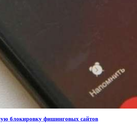
нную блокировку фишинговых сайтов