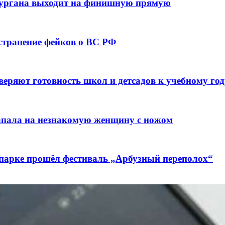
кургана выходит на финишную прямую
остранение фейков о ВС РФ
веряют готовность школ и детсадов к учебному год
напала на незнакомую женщину с ножом
 парке прошёл фестиваль „Арбузный переполох“
лючены контракты на 3,6 млн долларов