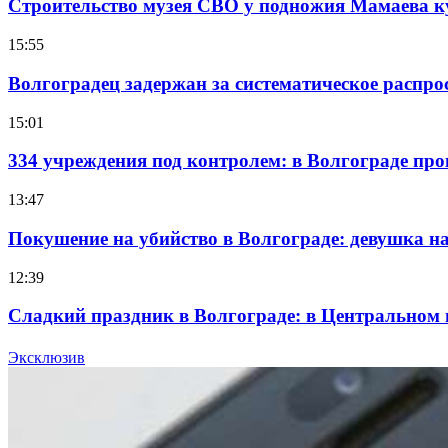
Строительство музея СВО у подножия Мамаева 
15:55
Волгоградец задержан за систематическое распр
15:01
334 учреждения под контролем: в Волгограде про
13:47
Покушение на убийство в Волгограде: девушка 
12:39
Сладкий праздник в Волгограде: в Центральном
15:10
Эксклюзив
Волгоградские компании нарастили экспорт: зак
Все новости