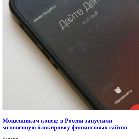
напала на незнакомую женщину с ножом
12:39
Сладкий праздник в Волгограде: в Центральном
парке прошёл фестиваль „Арбузный переполох“
15:10
Волгоградские компании нарастили экспорт:
заключены контракты на 3,6 млн долларов
Все новости
Мошенникам конец: в России запустили
мгновенную блокировку фишинговых сайтов