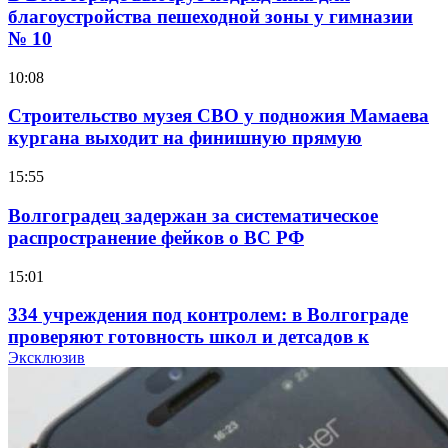
благоустройства пешеходной зоны у гимназии
№ 10
10:08
Строительство музея СВО у подножия Мамаева
кургана выходит на финишную прямую
15:55
Волгоградец задержан за систематическое
распространение фейков о ВС РФ
15:01
334 учреждения под контролем: в Волгограде
проверяют готовность школ и детсадов к
учебному году
Эксклюзив
13:47
Покушение на убийство в Волгограде: девушка