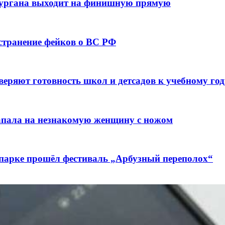
кургана выходит на финишную прямую
остранение фейков о ВС РФ
веряют готовность школ и детсадов к учебному год
напала на незнакомую женщину с ножом
 парке прошёл фестиваль „Арбузный переполох“
лючены контракты на 3,6 млн долларов