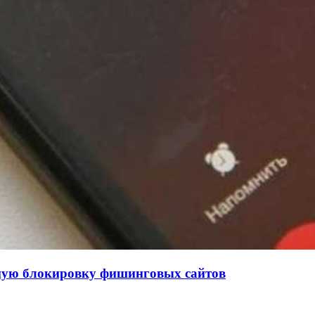
нную блокировку фишинговых сайтов