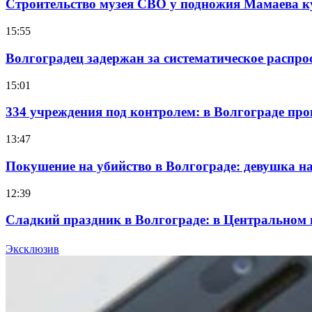
Строительство музея СВО у подножия Мамаева 
15:55
Волгоградец задержан за систематическое распр
15:01
334 учреждения под контролем: в Волгограде про
13:47
Покушение на убийство в Волгограде: девушка 
12:39
Сладкий праздник в Волгограде: в Центральном
15:10
Эксклюзив
Волгоградские компании нарастили экспорт: зак
Все новости