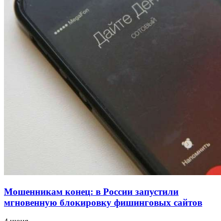
напала на незнакомую женщину с ножом
12:39
Сладкий праздник в Волгограде: в Центральном
парке прошёл фестиваль „Арбузный переполох“
15:10
Волгоградские компании нарастили экспорт:
заключены контракты на 3,6 млн долларов
Все новости
Мошенникам конец: в России запустили
мгновенную блокировку фишинговых сайтов