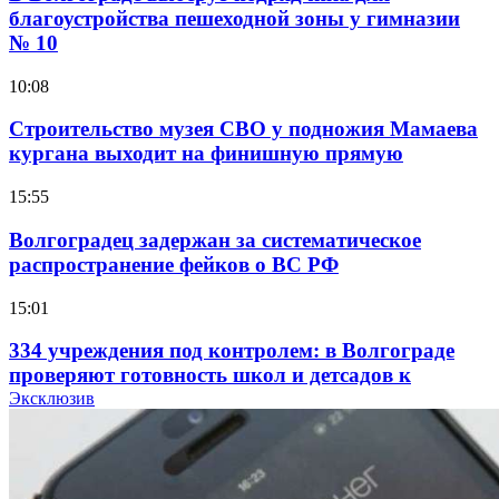
благоустройства пешеходной зоны у гимназии
№ 10
10:08
Строительство музея СВО у подножия Мамаева
кургана выходит на финишную прямую
15:55
Волгоградец задержан за систематическое
распространение фейков о ВС РФ
15:01
334 учреждения под контролем: в Волгограде
проверяют готовность школ и детсадов к
учебному году
Эксклюзив
13:47
Покушение на убийство в Волгограде: девушка