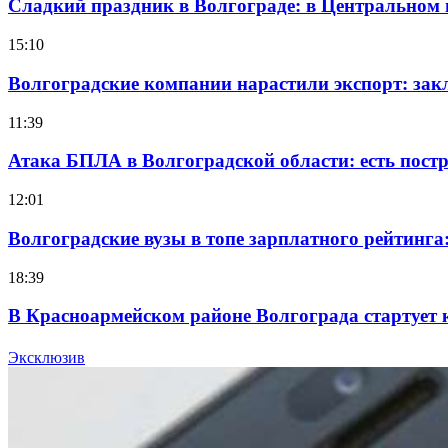
Сладкий праздник в Волгограде: в Центральном
15:10
Волгоградские компании нарастили экспорт: зак
11:39
Атака БПЛА в Волгоградской области: есть пос
12:01
Волгоградские вузы в топе зарплатного рейтинг
18:39
В Красноармейском районе Волгограда стартует 
12:28
Эксклюзив
Фестиваль #ТриЧетыре в Волгограде пройдёт 11–1
Все новости