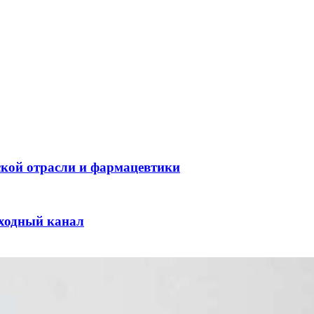
ской отрасли и фармацевтики
оходный канал
и