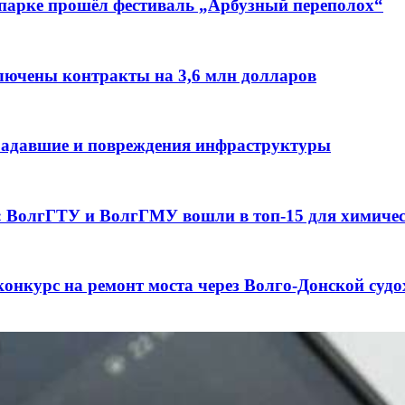
 парке прошёл фестиваль „Арбузный переполох“
лючены контракты на 3,6 млн долларов
традавшие и повреждения инфраструктуры
а: ВолгГТУ и ВолгГМУ вошли в топ‑15 для химиче
конкурс на ремонт моста через Волго‑Донской суд
3 сентября в рамках Года единства народов Росси