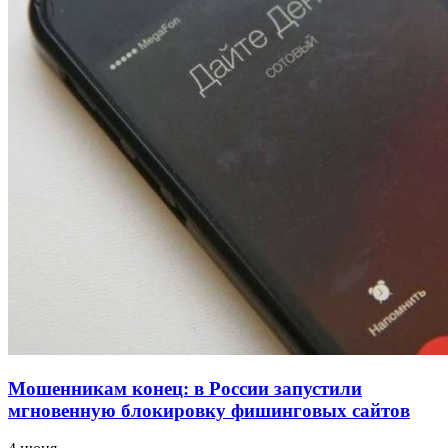
для химической отрасли и фармацевтики
18:39
В Красноармейском районе Волгограда стартует
конкурс на ремонт моста через Волго‑Донской
судоходный канал
12:28
Фестиваль #ТриЧетыре в Волгограде пройдёт
11–13 сентября в рамках Года единства народов
России
Все новости
Мошенникам конец: в России запустили
мгновенную блокировку фишинговых сайтов