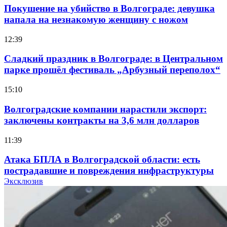
Покушение на убийство в Волгограде: девушка
напала на незнакомую женщину с ножом
12:39
Сладкий праздник в Волгограде: в Центральном
парке прошёл фестиваль „Арбузный переполох“
15:10
Волгоградские компании нарастили экспорт:
заключены контракты на 3,6 млн долларов
11:39
Атака БПЛА в Волгоградской области: есть
пострадавшие и повреждения инфраструктуры
Эксклюзив
12:01
Волгоградские вузы в топе зарплатного
рейтинга: ВолгГТУ и ВолгГМУ вошли в топ‑15