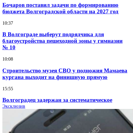
Бочаров поставил задачи по формированию
бюджета Волгоградской области на 2027 год
10:37
В Волгограде выберут подрядчика для
благоустройства пешеходной зоны у гимназии
№ 10
10:08
Строительство музея СВО у подножия Мамаева
кургана выходит на финишную прямую
15:55
Волгоградец задержан за систематическое
распространение фейков о ВС РФ
Эксклюзив
15:01
334 учреждения под контролем: в Волгограде