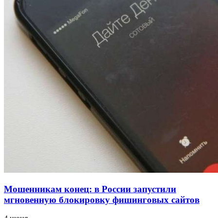
проверяют готовность школ и детсадов к
учебному году
13:47
Покушение на убийство в Волгограде: девушка
напала на незнакомую женщину с ножом
12:39
Сладкий праздник в Волгограде: в Центральном
парке прошёл фестиваль „Арбузный переполох“
Все новости
Мошенникам конец: в России запустили
мгновенную блокировку фишинговых сайтов