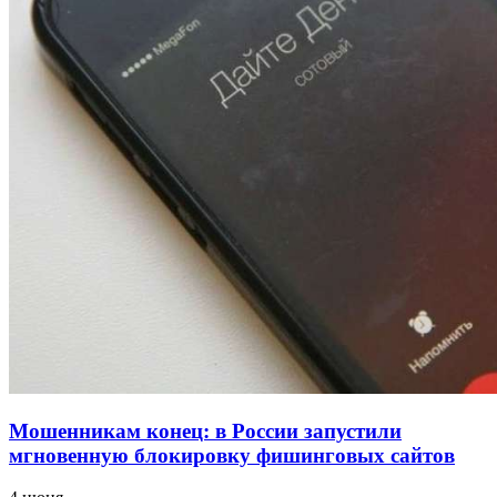
напала на незнакомую женщину с ножом
12:39
Сладкий праздник в Волгограде: в Центральном
парке прошёл фестиваль „Арбузный переполох“
15:10
Волгоградские компании нарастили экспорт:
заключены контракты на 3,6 млн долларов
Все новости
Мошенникам конец: в России запустили
мгновенную блокировку фишинговых сайтов