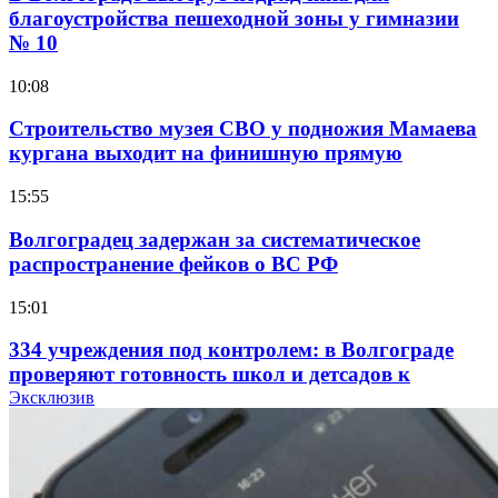
благоустройства пешеходной зоны у гимназии
№ 10
10:08
Строительство музея СВО у подножия Мамаева
кургана выходит на финишную прямую
15:55
Волгоградец задержан за систематическое
распространение фейков о ВС РФ
15:01
334 учреждения под контролем: в Волгограде
проверяют готовность школ и детсадов к
учебному году
Эксклюзив
13:47
Покушение на убийство в Волгограде: девушка