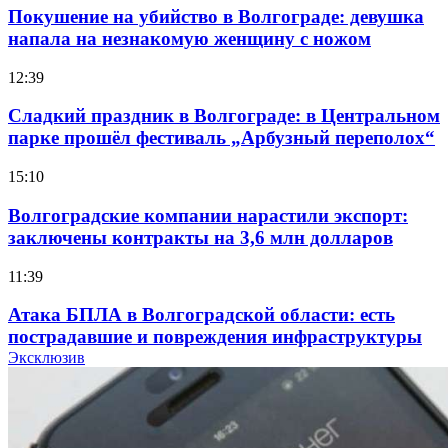
Покушение на убийство в Волгограде: девушка
напала на незнакомую женщину с ножом
12:39
Сладкий праздник в Волгограде: в Центральном
парке прошёл фестиваль „Арбузный переполох“
15:10
Волгоградские компании нарастили экспорт:
заключены контракты на 3,6 млн долларов
11:39
Атака БПЛА в Волгоградской области: есть
пострадавшие и повреждения инфраструктуры
Эксклюзив
12:01
Волгоградские вузы в топе зарплатного
рейтинга: ВолгГТУ и ВолгГМУ вошли в топ‑15