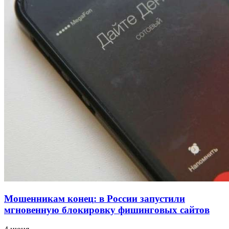
для химической отрасли и фармацевтики
18:39
В Красноармейском районе Волгограда стартует
конкурс на ремонт моста через Волго‑Донской
судоходный канал
12:28
Фестиваль #ТриЧетыре в Волгограде пройдёт
11–13 сентября в рамках Года единства народов
России
Все новости
Мошенникам конец: в России запустили
мгновенную блокировку фишинговых сайтов