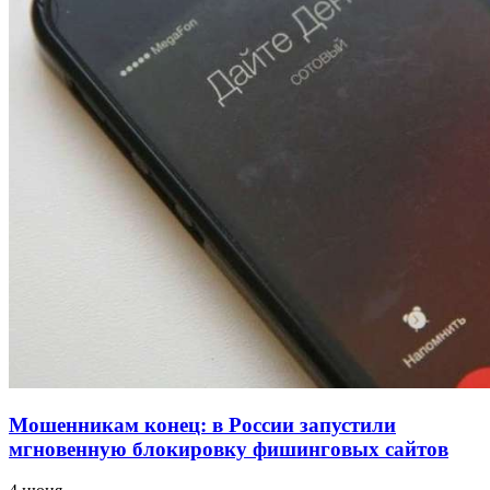
напала на незнакомую женщину с ножом
12:39
Сладкий праздник в Волгограде: в Центральном
парке прошёл фестиваль „Арбузный переполох“
15:10
Волгоградские компании нарастили экспорт:
заключены контракты на 3,6 млн долларов
Все новости
Мошенникам конец: в России запустили
мгновенную блокировку фишинговых сайтов