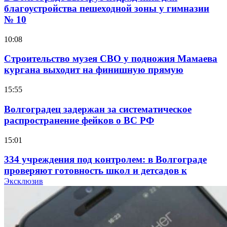
благоустройства пешеходной зоны у гимназии
№ 10
10:08
Строительство музея СВО у подножия Мамаева
кургана выходит на финишную прямую
15:55
Волгоградец задержан за систематическое
распространение фейков о ВС РФ
15:01
334 учреждения под контролем: в Волгограде
проверяют готовность школ и детсадов к
учебному году
Эксклюзив
13:47
Покушение на убийство в Волгограде: девушка