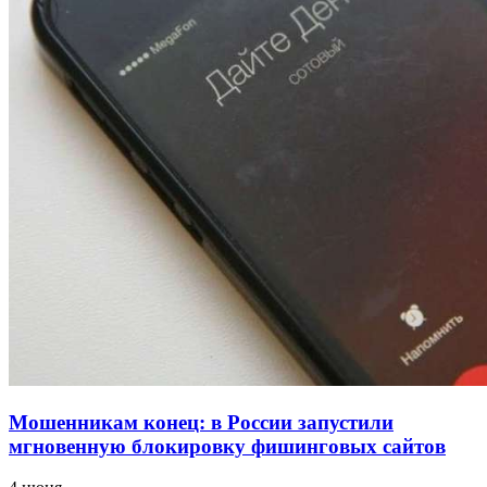
напала на незнакомую женщину с ножом
12:39
Сладкий праздник в Волгограде: в Центральном
парке прошёл фестиваль „Арбузный переполох“
15:10
Волгоградские компании нарастили экспорт:
заключены контракты на 3,6 млн долларов
Все новости
Мошенникам конец: в России запустили
мгновенную блокировку фишинговых сайтов