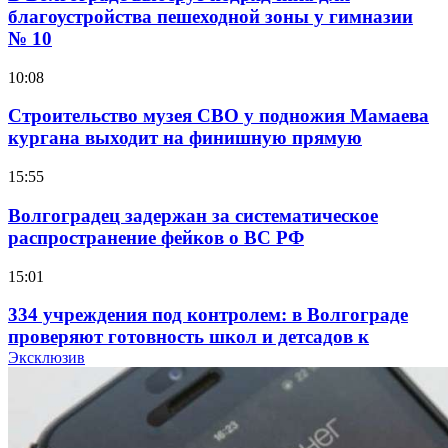
благоустройства пешеходной зоны у гимназии
№ 10
10:08
Строительство музея СВО у подножия Мамаева
кургана выходит на финишную прямую
15:55
Волгоградец задержан за систематическое
распространение фейков о ВС РФ
15:01
334 учреждения под контролем: в Волгограде
проверяют готовность школ и детсадов к
учебному году
Эксклюзив
13:47
Покушение на убийство в Волгограде: девушка