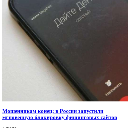
напала на незнакомую женщину с ножом
12:39
Сладкий праздник в Волгограде: в Центральном
парке прошёл фестиваль „Арбузный переполох“
15:10
Волгоградские компании нарастили экспорт:
заключены контракты на 3,6 млн долларов
Все новости
Мошенникам конец: в России запустили
мгновенную блокировку фишинговых сайтов