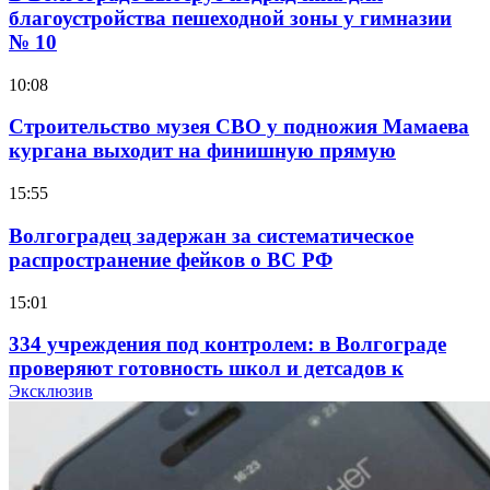
благоустройства пешеходной зоны у гимназии
№ 10
10:08
Строительство музея СВО у подножия Мамаева
кургана выходит на финишную прямую
15:55
Волгоградец задержан за систематическое
распространение фейков о ВС РФ
15:01
334 учреждения под контролем: в Волгограде
проверяют готовность школ и детсадов к
учебному году
Эксклюзив
13:47
Покушение на убийство в Волгограде: девушка