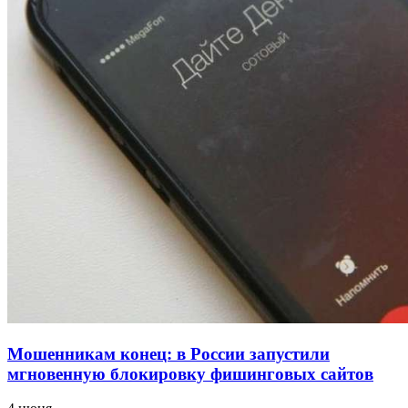
напала на незнакомую женщину с ножом
12:39
Сладкий праздник в Волгограде: в Центральном
парке прошёл фестиваль „Арбузный переполох“
15:10
Волгоградские компании нарастили экспорт:
заключены контракты на 3,6 млн долларов
Все новости
Мошенникам конец: в России запустили
мгновенную блокировку фишинговых сайтов