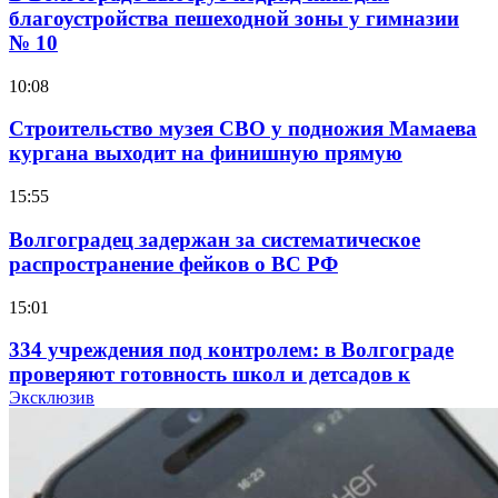
благоустройства пешеходной зоны у гимназии
№ 10
10:08
Строительство музея СВО у подножия Мамаева
кургана выходит на финишную прямую
15:55
Волгоградец задержан за систематическое
распространение фейков о ВС РФ
15:01
334 учреждения под контролем: в Волгограде
проверяют готовность школ и детсадов к
учебному году
Эксклюзив
13:47
Покушение на убийство в Волгограде: девушка