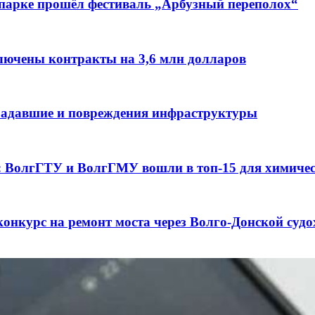
 парке прошёл фестиваль „Арбузный переполох“
лючены контракты на 3,6 млн долларов
традавшие и повреждения инфраструктуры
а: ВолгГТУ и ВолгГМУ вошли в топ‑15 для химиче
конкурс на ремонт моста через Волго‑Донской суд
3 сентября в рамках Года единства народов Росси