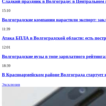
Сладкий праздник в Волгограде: в Центральном
15:10
Волгоградские компании нарастили экспорт: зак
11:39
Атака БПЛА в Волгоградской области: есть пос
12:01
Волгоградские вузы в топе зарплатного рейтинг
18:39
В Красноармейском районе Волгограда стартует 
12:28
Эксклюзив
Фестиваль #ТриЧетыре в Волгограде пройдёт 11–1
Все новости