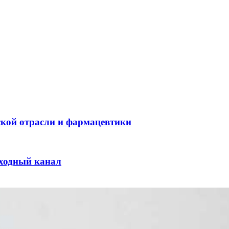
ской отрасли и фармацевтики
оходный канал
и