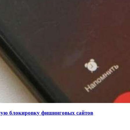
нную блокировку фишинговых сайтов