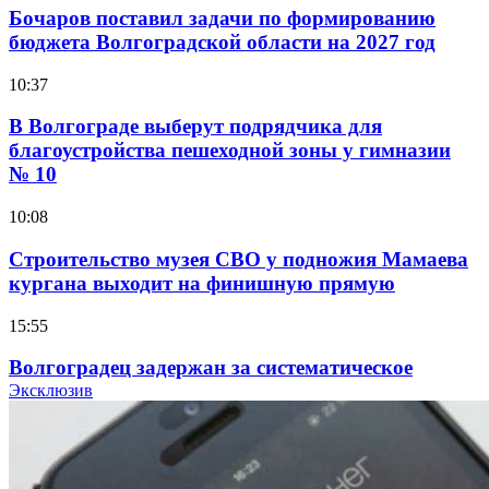
Бочаров поставил задачи по формированию
бюджета Волгоградской области на 2027 год
10:37
В Волгограде выберут подрядчика для
благоустройства пешеходной зоны у гимназии
№ 10
10:08
Строительство музея СВО у подножия Мамаева
кургана выходит на финишную прямую
15:55
Волгоградец задержан за систематическое
распространение фейков о ВС РФ
Эксклюзив
15:01
334 учреждения под контролем: в Волгограде