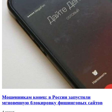
проверяют готовность школ и детсадов к
учебному году
13:47
Покушение на убийство в Волгограде: девушка
напала на незнакомую женщину с ножом
12:39
Сладкий праздник в Волгограде: в Центральном
парке прошёл фестиваль „Арбузный переполох“
Все новости
Мошенникам конец: в России запустили
мгновенную блокировку фишинговых сайтов