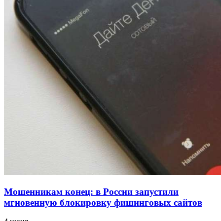
для химической отрасли и фармацевтики
18:39
В Красноармейском районе Волгограда стартует
конкурс на ремонт моста через Волго‑Донской
судоходный канал
12:28
Фестиваль #ТриЧетыре в Волгограде пройдёт
11–13 сентября в рамках Года единства народов
России
Все новости
Мошенникам конец: в России запустили
мгновенную блокировку фишинговых сайтов