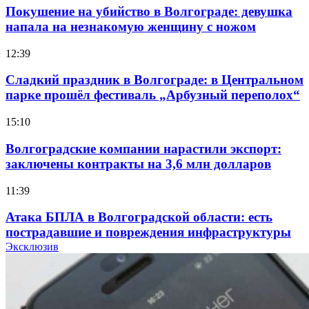
Покушение на убийство в Волгограде: девушка
напала на незнакомую женщину с ножом
12:39
Сладкий праздник в Волгограде: в Центральном
парке прошёл фестиваль „Арбузный переполох“
15:10
Волгоградские компании нарастили экспорт:
заключены контракты на 3,6 млн долларов
11:39
Атака БПЛА в Волгоградской области: есть
пострадавшие и повреждения инфраструктуры
Эксклюзив
12:01
Волгоградские вузы в топе зарплатного
рейтинга: ВолгГТУ и ВолгГМУ вошли в топ‑15