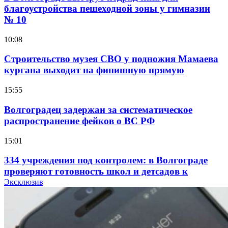
благоустройства пешеходной зоны у гимназии
№ 10
10:08
Строительство музея СВО у подножия Мамаева
кургана выходит на финишную прямую
15:55
Волгоградец задержан за систематическое
распространение фейков о ВС РФ
15:01
334 учреждения под контролем: в Волгограде
проверяют готовность школ и детсадов к
учебному году
Эксклюзив
13:47
Покушение на убийство в Волгограде: девушка