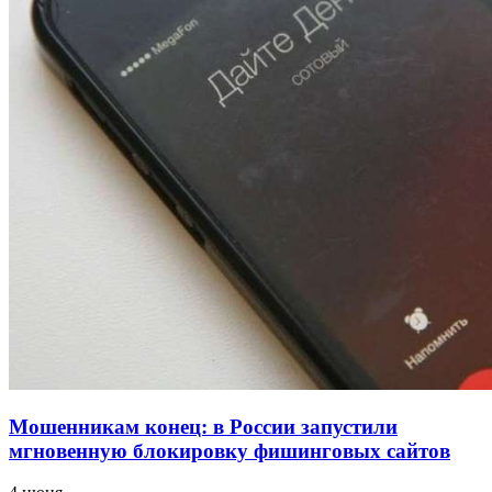
напала на незнакомую женщину с ножом
12:39
Сладкий праздник в Волгограде: в Центральном
парке прошёл фестиваль „Арбузный переполох“
15:10
Волгоградские компании нарастили экспорт:
заключены контракты на 3,6 млн долларов
Все новости
Мошенникам конец: в России запустили
мгновенную блокировку фишинговых сайтов