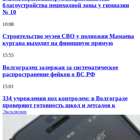
благоустройства пешеходной зоны у гимназии
№ 10
10:08
Строительство музея СВО у подножия Мамаева
кургана выходит на финишную прямую
15:55
Волгоградец задержан за систематическое
распространение фейков о ВС РФ
15:01
334 учреждения под контролем: в Волгограде
проверяют готовность школ и детсадов к
учебному году
Эксклюзив
13:47
Покушение на убийство в Волгограде: девушка