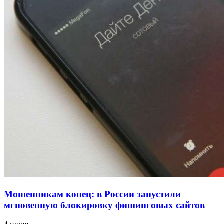
напала на незнакомую женщину с ножом
12:39
Сладкий праздник в Волгограде: в Центральном
парке прошёл фестиваль „Арбузный переполох“
15:10
Волгоградские компании нарастили экспорт:
заключены контракты на 3,6 млн долларов
Все новости
Мошенникам конец: в России запустили
мгновенную блокировку фишинговых сайтов