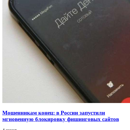
напала на незнакомую женщину с ножом
12:39
Сладкий праздник в Волгограде: в Центральном
парке прошёл фестиваль „Арбузный переполох“
15:10
Волгоградские компании нарастили экспорт:
заключены контракты на 3,6 млн долларов
Все новости
Мошенникам конец: в России запустили
мгновенную блокировку фишинговых сайтов