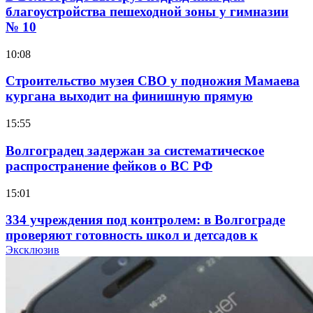
благоустройства пешеходной зоны у гимназии
№ 10
10:08
Строительство музея СВО у подножия Мамаева
кургана выходит на финишную прямую
15:55
Волгоградец задержан за систематическое
распространение фейков о ВС РФ
15:01
334 учреждения под контролем: в Волгограде
проверяют готовность школ и детсадов к
учебному году
Эксклюзив
13:47
Покушение на убийство в Волгограде: девушка