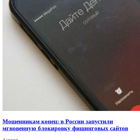
напала на незнакомую женщину с ножом
12:39
Сладкий праздник в Волгограде: в Центральном
парке прошёл фестиваль „Арбузный переполох“
15:10
Волгоградские компании нарастили экспорт:
заключены контракты на 3,6 млн долларов
Все новости
Мошенникам конец: в России запустили
мгновенную блокировку фишинговых сайтов