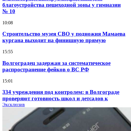
благоустройства пешеходной зоны у гимназии
№ 10
10:08
Строительство музея СВО у подножия Мамаева
кургана выходит на финишную прямую
15:55
Волгоградец задержан за систематическое
распространение фейков о ВС РФ
15:01
334 учреждения под контролем: в Волгограде
проверяют готовность школ и детсадов к
учебному году
Эксклюзив
13:47
Покушение на убийство в Волгограде: девушка