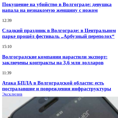
Покушение на убийство в Волгограде: девушка
напала на незнакомую женщину с ножом
12:39
Сладкий праздник в Волгограде: в Центральном
парке прошёл фестиваль „Арбузный переполох“
15:10
Волгоградские компании нарастили экспорт:
заключены контракты на 3,6 млн долларов
11:39
Атака БПЛА в Волгоградской области: есть
пострадавшие и повреждения инфраструктуры
Эксклюзив
12:01
Волгоградские вузы в топе зарплатного
рейтинга: ВолгГТУ и ВолгГМУ вошли в топ‑15