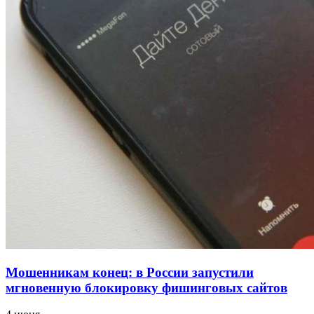
для химической отрасли и фармацевтики
18:39
В Красноармейском районе Волгограда стартует
конкурс на ремонт моста через Волго‑Донской
судоходный канал
12:28
Фестиваль #ТриЧетыре в Волгограде пройдёт
11–13 сентября в рамках Года единства народов
России
Все новости
Мошенникам конец: в России запустили
мгновенную блокировку фишинговых сайтов