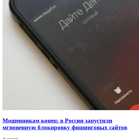
напала на незнакомую женщину с ножом
12:39
Сладкий праздник в Волгограде: в Центральном
парке прошёл фестиваль „Арбузный переполох“
15:10
Волгоградские компании нарастили экспорт:
заключены контракты на 3,6 млн долларов
Все новости
Мошенникам конец: в России запустили
мгновенную блокировку фишинговых сайтов