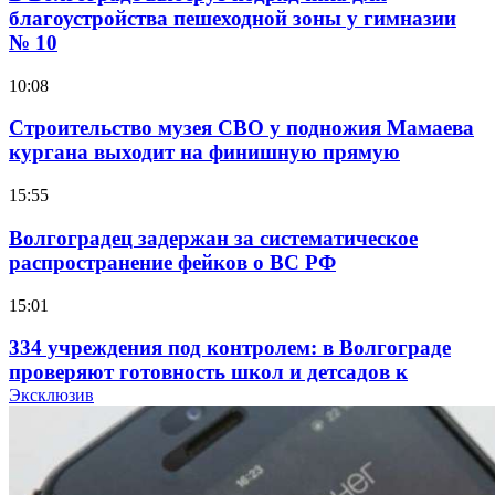
благоустройства пешеходной зоны у гимназии
№ 10
10:08
Строительство музея СВО у подножия Мамаева
кургана выходит на финишную прямую
15:55
Волгоградец задержан за систематическое
распространение фейков о ВС РФ
15:01
334 учреждения под контролем: в Волгограде
проверяют готовность школ и детсадов к
учебному году
Эксклюзив
13:47
Покушение на убийство в Волгограде: девушка