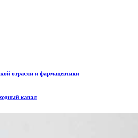
ской отрасли и фармацевтики
оходный канал
и