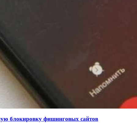
нную блокировку фишинговых сайтов