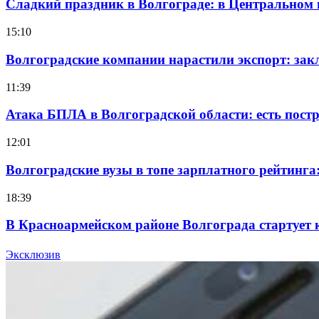
Сладкий праздник в Волгограде: в Центральном
15:10
Волгоградские компании нарастили экспорт: зак
11:39
Атака БПЛА в Волгоградской области: есть пос
12:01
Волгоградские вузы в топе зарплатного рейтинг
18:39
В Красноармейском районе Волгограда стартует 
12:28
Эксклюзив
Фестиваль #ТриЧетыре в Волгограде пройдёт 11–1
Все новости