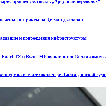
 парке прошёл фестиваль „Арбузный переполох“
лючены контракты на 3,6 млн долларов
традавшие и повреждения инфраструктуры
а: ВолгГТУ и ВолгГМУ вошли в топ‑15 для химиче
конкурс на ремонт моста через Волго‑Донской суд
3 сентября в рамках Года единства народов Росси