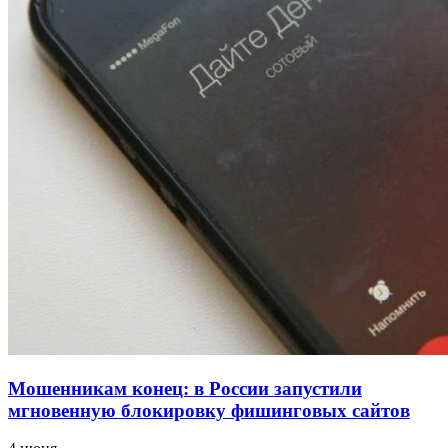
напала на незнакомую женщину с ножом
12:39
Сладкий праздник в Волгограде: в Центральном
парке прошёл фестиваль „Арбузный переполох“
15:10
Волгоградские компании нарастили экспорт:
заключены контракты на 3,6 млн долларов
Все новости
Мошенникам конец: в России запустили
мгновенную блокировку фишинговых сайтов