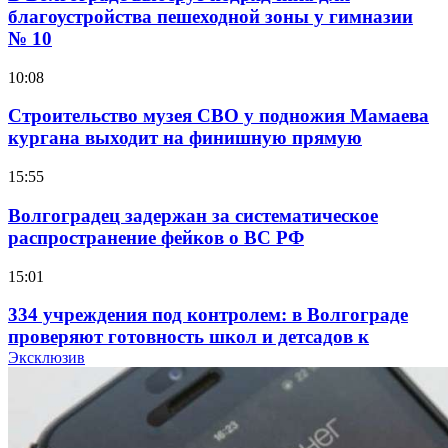
благоустройства пешеходной зоны у гимназии
№ 10
10:08
Строительство музея СВО у подножия Мамаева
кургана выходит на финишную прямую
15:55
Волгоградец задержан за систематическое
распространение фейков о ВС РФ
15:01
334 учреждения под контролем: в Волгограде
проверяют готовность школ и детсадов к
учебному году
Эксклюзив
13:47
Покушение на убийство в Волгограде: девушка